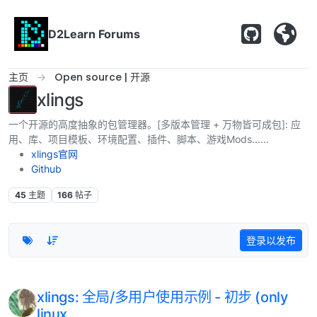
跳转至内容
D2Learn Forums
主页
Open source | 开源
xlings
一个开源的高度抽象的包管理器。[多版本管理 + 万物皆可成包]: 应
用、库、项目模板、环境配置、插件、脚本、游戏Mods......
xlings官网
Github
45
主题
166
帖子
登录以发布
xlings: 全局/多用户使用示例 - 初步 (only
linux