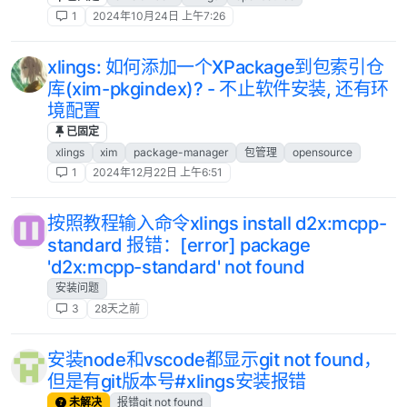
1
2024年10月24日 上午7:26
xlings: 如何添加一个XPackage到包索引仓
库(xim-pkgindex)? - 不止软件安装, 还有环
境配置
已固定
xlings
xim
package-manager
包管理
opensource
1
2024年12月22日 上午6:51
按照教程输入命令xlings install d2x:mcpp-
standard 报错：[error] package
'd2x:mcpp-standard' not found
安装问题
3
28天之前
安装node和vscode都显示git not found，
但是有git版本号#xlings安装报错
未解决
报错git not found