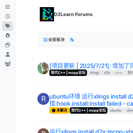
跳转至内容
D2Learn Forums
全部板块
[项目更新 | 2025/7/21]:
现代C++ | mcpp论坛
xlings
d2x
c++
现
ubuntu环境 运行xlings install 
R
错:hook.install:install failed -
未解决
现代C++ | mcpp论坛
ubuntu
xli
运行xlings install d2x:mcpp-sta