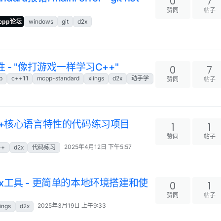
0
7
赞同
帖子
mcpp论坛
windows
git
d2x
- "像打游戏一样学习C++"
0
7
p
c++11
mcpp-standard
xlings
d2x
动手学
赞同
帖子
++核心语言特性的代码练习项目
1
1
赞同
帖子
2025年4月12日 下午5:57
++
d2x
代码练习
x工具 - 更简单的本地环境搭建和使
0
1
赞同
帖子
2025年3月19日 上午9:33
lings
d2x