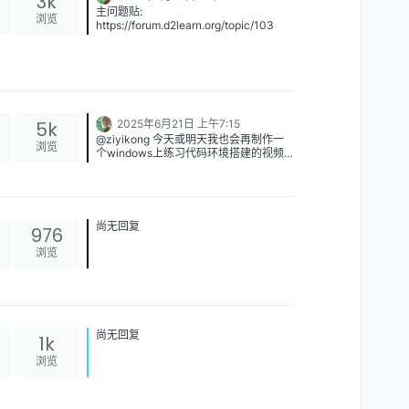
3k
主问题贴:
浏览
https://forum.d2learn.org/topic/103
5k
2025年6月21日 上午7:15
@ziyikong 今天或明天我也会再制作一
浏览
个windows上练习代码环境搭建的视频
细节
尚无回复
976
浏览
尚无回复
1k
浏览