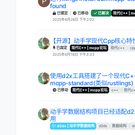
P
found
已锁定
已移动
已解决
现代C++ | 
2025年6月28日 下午2:02
【开源】动手学现代Cpp核心特性 
已固定
现代C++ | mcpp论坛
现代c++
cp
2025年6月18日 下午3:33
使用d2x工具搭建了一个现代C
mcpp-standard(类似rustlings)
已移动
现代C++ | mcpp论坛
c++
现代c
动手学数据结构项目已经适配d2
用
d2ds | 动手学数据结构
d2ds
数据结构
x