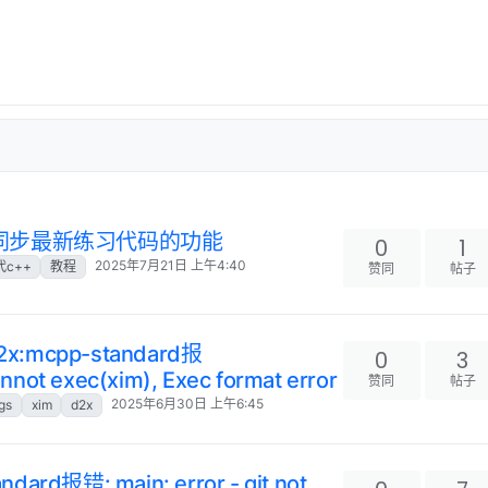
 增加了同步最新练习代码的功能
0
1
2025年7月21日 上午4:40
代c++
教程
赞同
帖子
d2x:mcpp-standard报
0
3
 cannot exec(xim), Exec format error
赞同
帖子
2025年6月30日 上午6:45
ngs
xim
d2x
ndard报错: main: error - git not