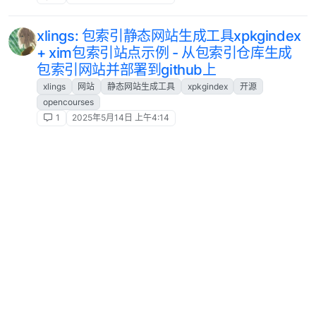
xlings: 包索引静态网站生成工具xpkgindex
+ xim包索引站点示例 - 从包索引仓库生成
包索引网站并部署到github上
xlings
网站
静态网站生成工具
xpkgindex
开源
opencourses
1
2025年5月14日 上午4:14
gcc15.1安装失败amake和gmp报错，后者
直接导致安装不了
已锁定
已解决
gmp压缩包解压失败
8
2025年5月5日 上午6:28
把xlings中的公开课相关命令集成到d2x工
具中 - PR: d2x base
xlings
d2x
公开课
opensource
1
2025年2月18日 下午5:38