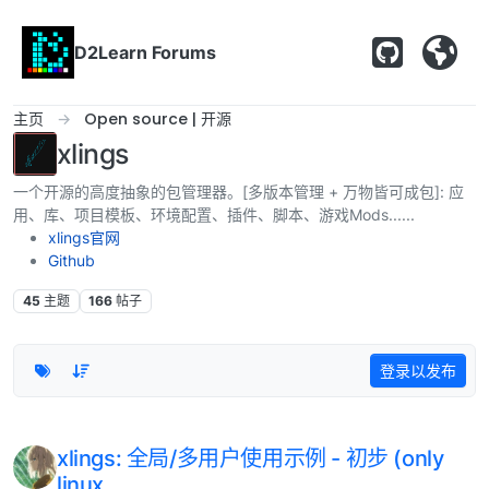
跳转至内容
D2Learn Forums
主页
Open source | 开源
xlings
一个开源的高度抽象的包管理器。[多版本管理 + 万物皆可成包]: 应
用、库、项目模板、环境配置、插件、脚本、游戏Mods......
xlings官网
Github
45
主题
166
帖子
登录以发布
xlings: 全局/多用户使用示例 - 初步 (only
linux