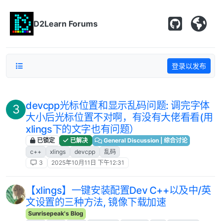
跳转至内容
D2Learn Forums
登录以发布
devcpp光标位置和显示乱码问题: 调完字体
3
大小后光标位置不对啊，有没有大佬看看(用
xlings下的文字也有问题）
已锁定
已解决
General Discussion | 综合讨论
c++
xlings
devcpp
乱码
3
2025年10月11日 下午12:31
【xlings】一键安装配置Dev C++以及中/英
文设置的三种方法, 镜像下载加速
Sunrisepeak's Blog