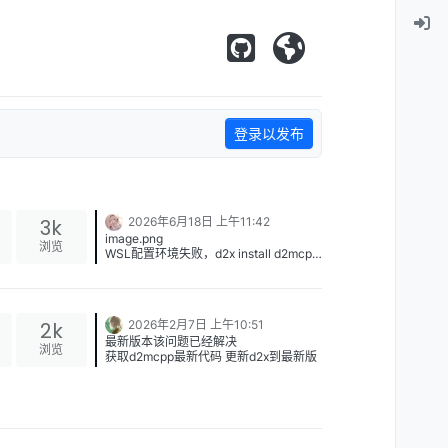
登录以发布
3k
2026年6月18日 上午11:42
image.png
浏览
WSL配置环境失败，d2x install d2mcpp
执行失败。
问题解决了，执行一次xlings update更
新索引就可以拉取了
image.png
2k
2026年2月7日 上午10:51
最新版本该问题已经解决
浏览
获取d2mcpp最新代码 更新d2x到最新版
本 xim --update index xlings update
d2x