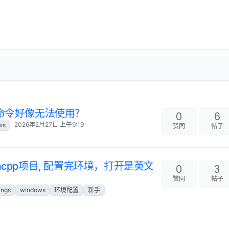
d2x命令好像无法使用？
0
6
2026年2月27日 上午9:19
ws
赞同
帖子
d2mcpp项目, 配置完环境，打开是英文
0
3
赞同
帖子
ings
windows
环境配置
新手