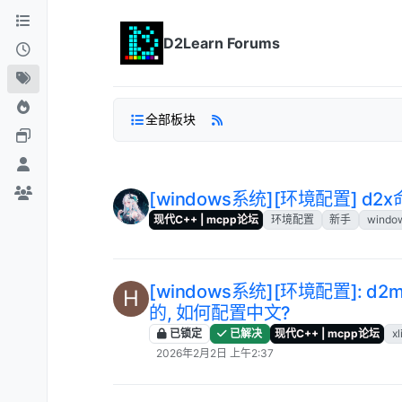
跳转至内容
D2Learn Forums
全部板块
[windows系统][环境配置] 
现代C++ | mcpp论坛
环境配置
新手
windo
[windows系统][环境配置]: 
H
的, 如何配置中文?
已锁定
已解决
现代C++ | mcpp论坛
xl
2026年2月2日 上午2:37