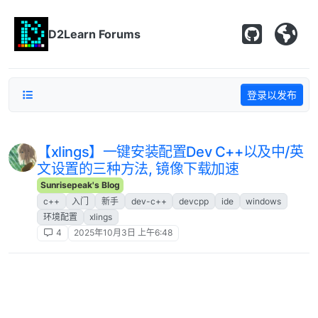
跳转至内容
D2Learn Forums
登录以发布
【xlings】一键安装配置Dev C++以及中/英
文设置的三种方法, 镜像下载加速
Sunrisepeak's Blog
c++
入门
新手
dev-c++
devcpp
ide
windows
环境配置
xlings
4
2025年10月3日 上午6:48