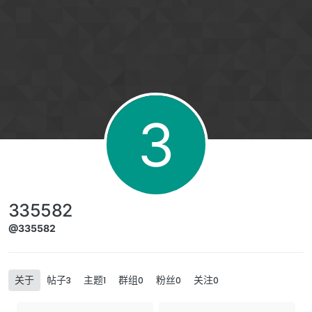
跳转至内容
3
335582
@335582
关于
帖子
主题
群组
粉丝
关注
3
1
0
0
0