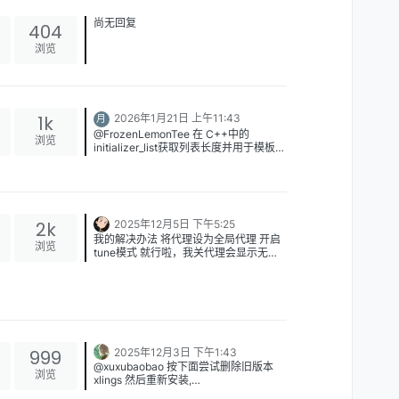
单的汇编取代了打纸带写01，高级语言
用更方便的语义表达让程序员能更好工
尚无回复
404
作，AI也提供了用自然语言表达语义得到
计算结果的能力。只不过我们这个领域大
浏览
部分功能还是需要我们用编程语言实现语
义，得到结果，或许几百年后编程可以用
自然语言，直接通过更高级的编译器翻译
成C++或者其他语言再变成机器码实现语
义，得到程序。
1k
2026年1月21日 上午11:43
月
扯远了。。。。内存管理是一种思想，因
@FrozenLemonTee 在 C++中的
浏览
此用虚拟机管理内存和手动管理内存，并
initializer_list获取列表长度并用于模板参
没有本质的区别，只是实现不同，效果有
数的编译期计算小示例 中说：
略微差别罢了。C++处于一种半自动管理
clang最小可编译的版本和标准是
的状态，这个半自动是指相比于纯C，语
clang3.4.1+cpp11：
言本身的机制自动帮你实现了部分管理内
image.png
存的语义，RAII的思想就是这个半自动的
这样
衍生品。内存管理这部分要让新手能入
2k
2025年12月5日 下午5:25
门，就不能只讲构造析构，还有智能指针
我的解决办法 将代理设为全局代理 开启
浏览
这些，而是要给出对应C语言在原始手动
tune模式 就行啦，我关代理会显示无法
状态，是如何实现的，这样才能完全明白
抵达服务器，如果单纯规则代理又会git
原理。
不到
就比如智能指针，它实现内存管理是借助
了析构函数这个能在离开作用域自动调用
的特性，相同的C语言代码，要借助一系
列黑魔法才能实现同样的语义，给出这些
代码有了对比就能更好讲解，让大伙知其
999
2025年12月3日 下午1:43
所以然。
@xuxubaobao 按下面尝试删除旧版本
再比如各种vector轮子的讲解，初学的时
浏览
xlings 然后重新安装,
候一头雾水，为什么要用什么allocate和
把安装过程的log贴一下 我分析下什么原
http://forum.d2learn.org/post/663
定位new，这时候把C实现new的代码贴