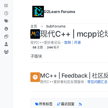
跳转至内容
D2Learn Forums
主页
SubForums
现代C++ | mcpp论
现代C++爱好者论坛 -
官网
|
开源
58
主题
244
帖子
子版块
MC++ | Feedback | 社区
现代C++爱好者社区反馈版块 -
常见问题汇总
所有标签
最近回复