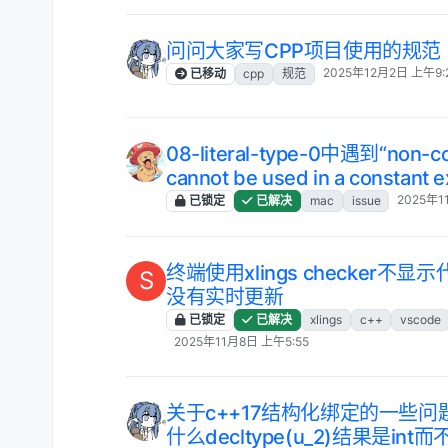
问问大家写CPP项目使用的规范
2025年12月2日 上午9:
已移动
cpp
规范
08-literal-type-0中遇到“non-cons
cannot be used in a constant 
2025年1
已锁定
已解决
mac
issue
终端使用xlings checker
S
没有实时更新
已锁定
已解决
xlings
c++
vscode
2025年11月8日 上午5:55
关于c++17结构化绑定的一些问题 - a
什么decltype(u_2)结果是int而