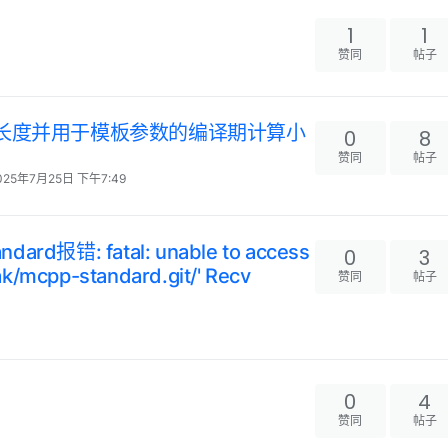
1
1
赞同
帖子
st获取列表长度并用于模板参数的编译期计算小
0
8
赞同
帖子
025年7月25日 下午7:49
ndard报错: fatal: unable to access
0
3
ak/mcpp-standard.git/' Recv
赞同
帖子
0
4
赞同
帖子