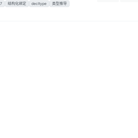
7
结构化绑定
decltype
类型推导
ution对标准库算法加速遇到的问题 - 引
0
8
赞同
帖子
2025年9月19日 上午4:08
c++23
g++15.1
tbb
tBackground导致sdl无法渲染的问题
0
7
上午11:09
赞同
帖子
0
5
c++
json
程序设计
对象构造
初始化
赞同
帖子
lowed in function return type