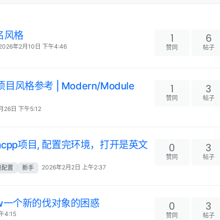
名风格
1
6
2026年2月10日 下午4:46
赞同
帖子
/项目风格参考 | Modern/Module
1
3
赞同
帖子
月26日 下午5:12
d2mcpp项目, 配置完环境，打开是英文
0
3
赞同
帖子
2026年2月2日 上午2:37
境配置
新手
new一个新的伐对象的困惑
0
3
午4:15
赞同
帖子