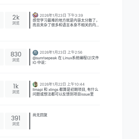
33e4df78-8646-4b89-847f-
2k
2026年1月23日 下午3:39
41899668b251-image.png
感觉学习最难的地方就是内容太分散了，
移植后的d2x仓库:
浏览
而且夹杂了很多和语言本身不相关的内
https://github.com/d2learn/d2x 交互式
容，可以说相关也可以说不相关，我的用
如果只限定C++20以上版本。完全用模
教程说明: https://d2learn.github.io/d2x-
词不一定准确。
块，且限定一种编译器，使用cmake，
project-template/chapter_0.html
那入门的难度会降不少，但是中间还是有
拿教培最成功的Java来说，初期学习很
鸿沟，如果不能完全理解其中的历史包
大程度是倾向于了解语言本身语法，还有
袱，还有大量使用，会非常难学。
一些实现特性，比如各种容器怎么用，特
但是C++不一样，一起跟它出现的是C，
830
2026年1月23日 上午2:56
月
性背后是什么原理，IDEA一开，按钮点
那就引出了无数的历史包袱，想要入门，
一点就可以了，并且出现问题也很容易定
门在哪里就成了一个问题，门在水面下，
然后就是各种历史遗留问题，enum、头
@sunrisepeak 在 Linux系统编程(2)文件
浏览
位错误，反正大伙都是随地大小抛异常
很多东西是以思想的形式存在的，并且一
文件本质是复制粘贴，其实就是那时候编
IO 中说：
的，叫什么名一清二楚。再深入一点，要
些新特性，本身就是散开的，都是为了解
译器不太智能硬件各种受限，导致后续一
学习各种轮子是怎么写的，ctrl按住鼠标
决之前分散在不同方面的问题，学了知道
系列。。。。然后还要讲几个编译器，
感觉可以把这个系列整理成一个
点一点就跳进了源代码，源码非常清晰，
了但是不知道在哪串起来。
cmake，包管理，这些感觉都不是语言
GitHub 仓库 包含文档和对应的练
顶多长了一点复杂了一点，抄也很容易抄
第一个要学的就是内存管理的思想，为什
本身要学习的，而是历史遗留不得不学，
习或演示代码
1k
2026年1月22日 上午10:44
明白。到了深入学习的时候，开始学习项
么说是思想，而不是方法。我认为编程语
讲解cmake这些东西，那就要对比着
让读者上手实操/改改东西 用
时间比较少，有空可以整理一下
llmapi 和 xlings 都算是初期项目, 有什么
目框架，多线程这些，再引入三方库，基
言就是一步步抽象的过程，为什么要抽
来，比如在vs里添加各种链接，才能体现
strace 等一些工具 追一追 系统调
浏览
问题或想法都可以反馈到项目issue里
本上很容易操作。最后的最后，哪怕学习
象，是因为要实现功能，很多写C的老保
有这么个配置文本的好处。扯不出来了，
用 观察真实机器上的效果 之类的
不明白，了解的不够深入，也有spring这
觉得底层更高级，以至于衍生出多汇编
总之这些历史遗留和基础设施，弗如
体验感应该能增强不少
样的大杀器，它的原理很复杂，但是使用
吹，不是这样的，计算机最终目的是实现
rust。后续建议扯不出来了
却很简单不同层级上@几下，很快就能搭
人想要实现的东西，这个实现才是有意义
建一个破烂项目，虽然很破烂，但是它跟
的，编程语言实现的是语义，语义经过计
尚无回复
391
高级项目是同一个东西，恭喜你，没有入
算机执行得到结果，语义是我们书写最重
门也半只脚踏进去了。
要的东西。用什么汇编实现，底层到底怎
浏览
么样，是次要矛盾！如果它是主要矛盾，
那么大伙都应该在用 0 1实现语义才对，
哪轮得到汇编，正因如此，表达语义更简