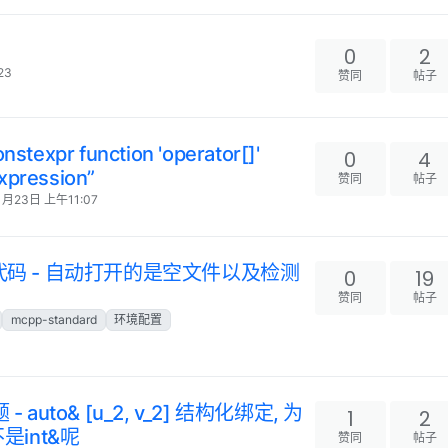
0
2
23
赞同
帖子
texpr function 'operator[]'
0
4
expression”
赞同
帖子
1月23日 上午11:07
不显示代码 - 自动打开的是空文件以及检测
0
19
赞同
帖子
mcpp-standard
环境配置
uto& [u_2, v_2] 结构化绑定, 为
1
2
不是int&呢
赞同
帖子