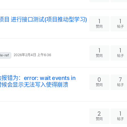
on 项目 进行接口测试(项目推动型学习)
1
1
赞同
帖子
1
1
2026年2月4日 上午6:36
le-ref
赞同
帖子
错为：error: wait events in
0
7
code的时候会显示无法写入使得崩溃
赞同
帖子
2
1
赞同
帖子