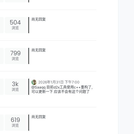
尚无回复
504
浏览
尚无回复
799
浏览
3k
2026年1月31日 下午7:00
@Saaqq 目前d2x工具使用c++重构了,
浏览
可以更新一下 应该不会有这个问题了
先更新一下d2x工具
xlings self update xim --update index
xlings update d2x
然后再到项目目录运行下面命令进入练习
模式
尚无回复
619
d2x checker
浏览
注: 最新版本的d2x也支持配置AI大
模型做智能引导, 也可以玩一玩