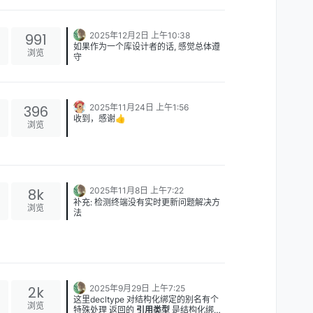
因
出来，（先申请个空间，强转一下；对不
同类型赋值，有的还需要再申请资源）这
就又把new和delete是两件事的知识点再
991
2025年12月2日 上午10:38
串起来了，然后又能引出这样拆分的好
如果作为一个库设计者的话, 感觉总体遵
处：预先分配大块内存，定位new可以在
浏览
守
指定位置用构造函数赋值。而主动调用析
接口易用性优先 (底层实现可以复杂, 但接
构，也就是通知房子空了，里面可能存在
口要尽可能的易用和理解 区分内部接口
的资源也清理了。如果不拆分，那调用
和外部接口, 最小集合暴露给使用者
谷歌有个C++风格指导:
delete，就会把大块内存中间删掉一个内
https://google.github.io/styleguide/cpp
存，释放给操作系统，还要维护断开不连
396
2025年11月24日 上午1:56
guide.html
在了解到一个项目如何架构和设计后, 又
续的两个内存。如果项目能以一种思想的
收到，感谢👍
要回到现实 - 根据当下情况和目标, 对项
实现串连起分散的内容，或者按片划分，
浏览
目做出合适的架构, 而不要过渡设计, 因为
例如: 对于要快速能用或上线的MVP, 目
那对于学习真的很有帮助。
每个项目都有他发展的时间段, 每个时期,
标是能用就行, 反而没有太多设计就是好
目标不同
的设计
8k
2025年11月8日 上午7:22
补充: 检测终端没有实时更新问题解决方
浏览
法
方法1: 修改代码后手动(ctrl + s)保存文件,
检测程序即可自动检测到 方法2: 设置
vscode自动保
image.png
2k
2025年9月29日 上午7:25
这里decltype 对结构化绑定的别名有个
浏览
特殊处理 返回的
引用类型
是结构化绑定