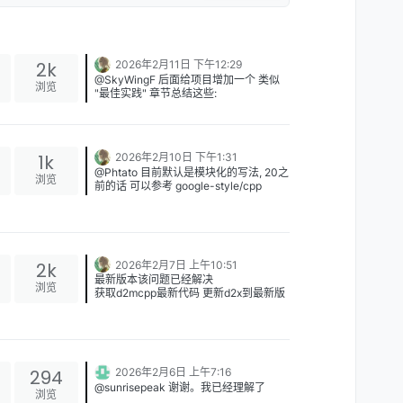
2k
2026年2月11日 下午12:29
@SkyWingF 后面给项目增加一个 类似
浏览
"最佳实践" 章节总结这些:
类型别名用using 代替 typedef 引用的使
用 尽量少使用宏 非必要不使用 属性标识
[[nodiscard]], [[deprecated]] ...
1k
2026年2月10日 下午1:31
@Phtato 目前默认是模块化的写法, 20之
浏览
前的话 可以参考 google-style/cpp
社区有个主要的任务的推模块化库和相关
工具链使用和普及
2k
2026年2月7日 上午10:51
最新版本该问题已经解决
浏览
获取d2mcpp最新代码 更新d2x到最新版
本 xim --update index xlings update
d2x
294
2026年2月6日 上午7:16
@sunrisepeak 谢谢。我已经理解了
浏览