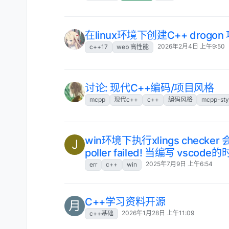
在linux环境下创建C++ drog
2026年2月4日 上午9:50
c++17
web 高性能
讨论: 现代C++编码/项目风格
mcpp
现代c++
c++
编码风格
mcpp-sty
win环境下执行xlings checker 会报
J
poller failed! 当编写 vs
2025年7月9日 上午6:54
err
c++
win
C++学习资料开源
月
2026年1月28日 上午11:09
c++基础