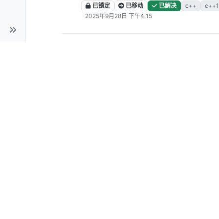
已锁定
已移动
已解决
c++
c++1
2025年9月28日 下午4:15
求助 g++15.1使用std::exec
入TBB头文件报错
已锁定
已移动
已解决
问题求助
关于qt中Qt::WA_Translucen
2025年9月16日 
已移动
qt
sdl
ffmpeg
json库的initializer_list创建问题
已锁定
已移动
已解决
问题求助
2025年9月7日 下午6:01
hello-mcpp中编译报错'auto' not al