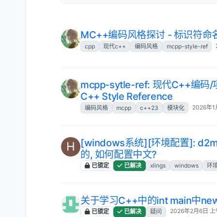
MC++编码风格探讨 - 标识符命
cpp
现代c++
编码风格
mcpp-style-ref
mcpp-sytle-ref: 现代C++编码
C++ Style Reference
2026年1
编码风格
mcpp
c++23
模块化
[windows系统][环境配置]: 
H
的, 如何配置中文?
已锁定
已解决
xlings
windows
环
关于学习C++中的int main中
2026年2月6日 上
已锁定
已解决
疑问