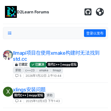
跳转至内容
D2Learn Forums
登录以发布
llmapi项目在使用xmake构建时无法找到
std.cc
已锁定
已解决
现代C++ | mcpp论坛
求助
c++23
xmake
llmapi
5
2026年1月22日 上午10:44
xlings安装问题
X
现代C++ | mcpp论坛
求助
4
2025年12月3日 下午1:43