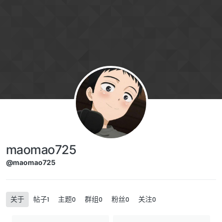
跳转至内容
maomao725
@maomao725
关于
帖子
主题
群组
粉丝
关注
1
0
0
0
0