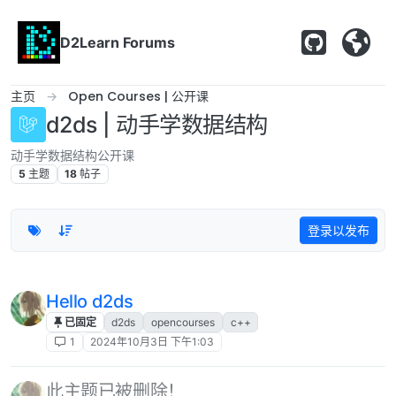
跳转至内容
D2Learn Forums
主页
Open Courses | 公开课
d2ds | 动手学数据结构
动手学数据结构公开课
5
主题
18
帖子
登录以发布
Hello d2ds
已固定
d2ds
opencourses
c++
1
2024年10月3日 下午1:03
此主题已被删除！