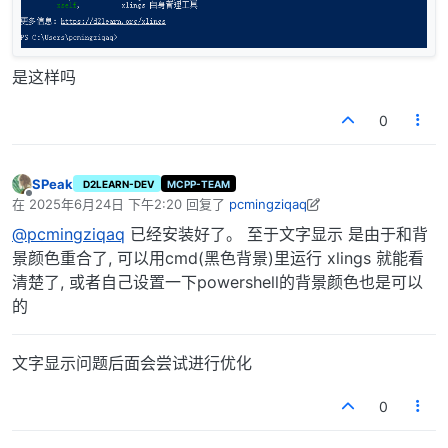
是这样吗
0
SPeak
D2LEARN-DEV
MCPP-TEAM
离线
在
2025年6月24日 下午2:20
回复了
pcmingziqaq
最后由 SPeak 编辑
2025年6月24日 下午10:22
@pcmingziqaq
已经安装好了。 至于文字显示 是由于和背
景颜色重合了, 可以用cmd(黑色背景)里运行 xlings 就能看
清楚了, 或者自己设置一下powershell的背景颜色也是可以
的
文字显示问题后面会尝试进行优化
0