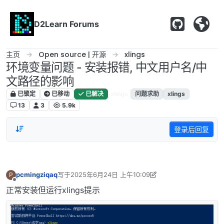
跳转至内容
D2Learn Forums
主页
Open source | 开源
xlings
环境变量问题 - 安装报错, 中文用户名/中
文路径的影响
已锁定
已移动
已解决
xlings
问题求助
xlings
13
3
5.9k
登录后回复
pcmingziqaq
写于
2025年6月24日 上午10:09
P
最后由 SPeak 编辑
2025年6月24日 下午10:51
离线
正常安装但运行xlings提示