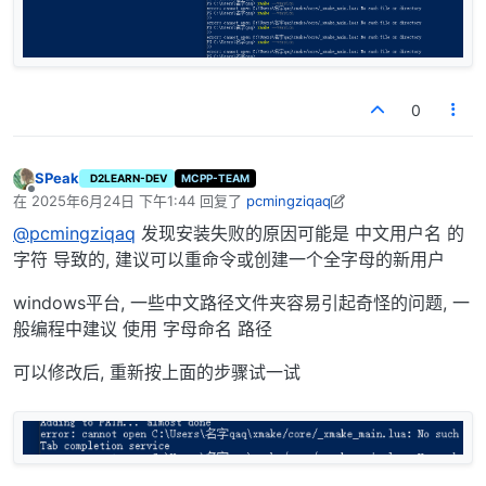
0
SPeak
D2LEARN-DEV
MCPP-TEAM
离线
在
2025年6月24日 下午1:44
回复了
pcmingziqaq
最后由 SPeak 编辑
2025年6月24日 下午9:45
@pcmingziqaq
发现安装失败的原因可能是 中文用户名 的
字符 导致的, 建议可以重命令或创建一个全字母的新用户
windows平台, 一些中文路径文件夹容易引起奇怪的问题, 一
般编程中建议 使用 字母命名 路径
可以修改后, 重新按上面的步骤试一试