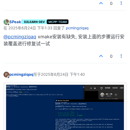
0
SPeak
D2LEARN-DEV
MCPP-TEAM
离线
在
2025年6月24日 下午1:33
回复了
pcmingziqaq
最后由 编辑
@pcmingziqaq
xmake安装有缺失, 安装上面的步骤运行安
装覆盖进行修复试一试
0
pcmingziqaq
写于
2025年6月24日 下午1:40
P
最后由 编辑
离线