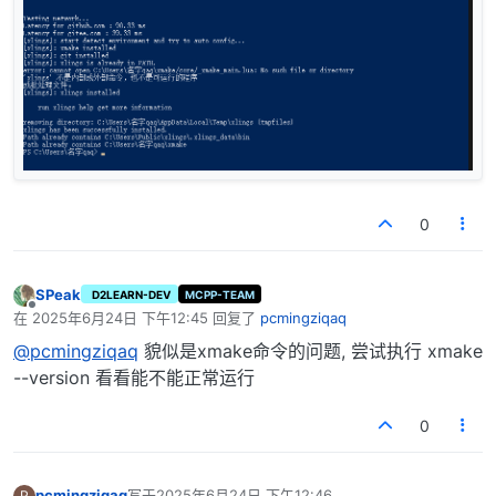
0
SPeak
D2LEARN-DEV
MCPP-TEAM
离线
在
2025年6月24日 下午12:45
回复了
pcmingziqaq
最后由 编辑
@pcmingziqaq
貌似是xmake命令的问题, 尝试执行 xmake
--version 看看能不能正常运行
0
pcmingziqaq
写于
2025年6月24日 下午12:46
P