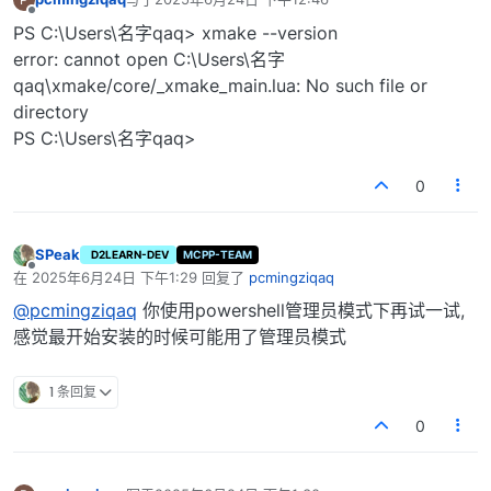
最后由 编辑
离线
PS C:\Users\名字qaq> xmake --version
error: cannot open C:\Users\名字
qaq\xmake/core/_xmake_main.lua: No such file or
directory
PS C:\Users\名字qaq>
0
SPeak
D2LEARN-DEV
MCPP-TEAM
离线
在
2025年6月24日 下午1:29
回复了
pcmingziqaq
最后由 编辑
@pcmingziqaq
你使用powershell管理员模式下再试一试,
感觉最开始安装的时候可能用了管理员模式
1 条回复
0