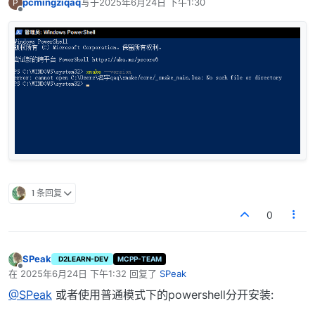
pcmingziqaq
写于
2025年6月24日 下午1:30
P
最后由 编辑
离线
1 条回复
0
SPeak
D2LEARN-DEV
MCPP-TEAM
离线
在
2025年6月24日 下午1:32
回复了
SPeak
最后由 编辑
@SPeak
或者使用普通模式下的powershell分开安装: