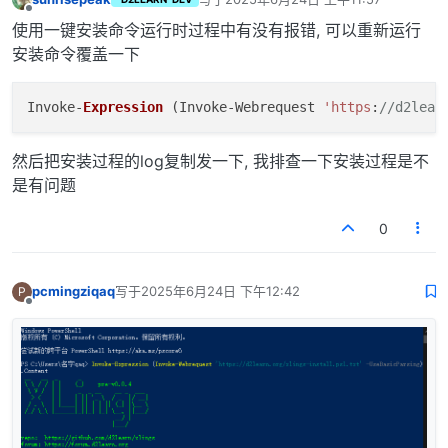
最后由 编辑
离线
使用一键安装命令运行时过程中有没有报错, 可以重新运行
安装命令覆盖一下
Invoke-
Expression
 (Invoke-Webrequest 
'https
:
//d2lear
然后把安装过程的log复制发一下, 我排查一下安装过程是不
是有问题
0
pcmingziqaq
写于
2025年6月24日 下午12:42
P
最后由 编辑
离线