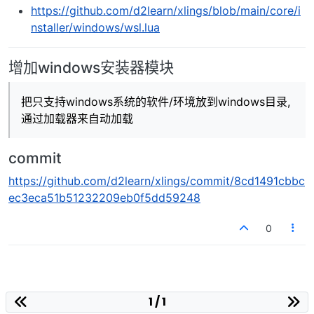
https://github.com/d2learn/xlings/blob/main/core/i
nstaller/windows/wsl.lua
增加windows安装器模块
把只支持windows系统的软件/环境放到windows目录,
通过加载器来自动加载
commit
https://github.com/d2learn/xlings/commit/8cd1491cbbc
ec3eca51b51232209eb0f5dd59248
0
1 / 1