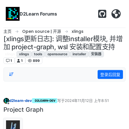
跳转至内容
D2Learn Forums
主页
Open source | 开源
xlings
[xlings更新日志]: 调整installer模块, 并增
加 project-graph, wsl 安装和配置支持
xlings
xlings
tools
opensource
installer
安装器
1
1
899
登录后回复
d2learn-dev
写于
2024年11月12日 上午8:51
D2LEARN-DEV
最后由 编辑
离线
Project Graph