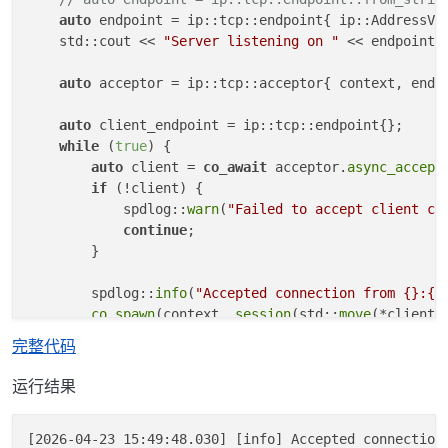
auto
 endpoint = ip::tcp::endpoint{ ip::AddressV6
        spdlog::
info
(
"Data from client {}: {}"
, clie
    std::cout << 
"Server listening on "
 << endpoint 
auto
 write_buffer = 
buffer
(data.
substr
(
0
, by
auto
 acceptor = ip::tcp::acceptor{ context, endpo
// 2. 利用 std::span 提取有效数据视图，异步写回
auto
 client_endpoint = ip::tcp::endpoint{};

using
namespace
 std::literals::chrono_literal
while
 (
true
) {

auto
 write_result = 
co_await
timeout
(client.
auto
 client = 
co_await
 acceptor.
async_accept
if
 (!write_result) {

if
 (!client) {

if
 (write_result.
error
() == std::errc::ti
            spdlog::
warn
(
"Failed to accept client co
                spdlog::
warn
(
"Write to client {} tim
continue
;

else
        }

                spdlog::
warn
(
"Failed to write to cli
        spdlog::
info
(
"Accepted connection from {}:{}
co_return
;

co_spawn
(context, 
session
(std::
move
(*client))
        }

    }

    }

完整代码
}

运行结果
int
main
(
int
 argc, 
char
* argv[])
{

[2026-04-23 15:49:48.030] [info] Accepted connection 
    IOContext context;
