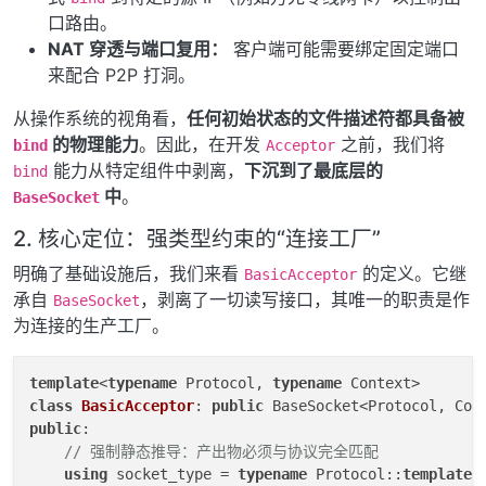
口路由。
NAT 穿透与端口复用：
客户端可能需要绑定固定端口
来配合 P2P 打洞。
从操作系统的视角看，
任何初始状态的文件描述符都具备被
的物理能力
。因此，在开发
之前，我们将
bind
Acceptor
能力从特定组件中剥离，
下沉到了最底层的
bind
中
。
BaseSocket
2. 核心定位：强类型约束的“连接工厂”
明确了基础设施后，我们来看
的定义。它继
BasicAcceptor
承自
，剥离了一切读写接口，其唯一的职责是作
BaseSocket
为连接的生产工厂。
template
<
typename
 Protocol, 
typename
class
BasicAcceptor
: 
public
public
:

// 强制静态推导：产出物必须与协议完全匹配
using
 socket_type = 
typename
 Protocol::
template
 