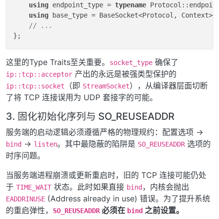
using
 endpoint_type = 
typename
 Protocol::endpoint
using
 base_type = BaseSocket<Protocol, Context>;

// ...
这里的Type Traits至关重要。
确保了
socket_type
产出的永远是被强类型保护的
ip::tcp::acceptor
（即
），从编译器层面切断
ip::tcp::socket
StreamSocket
了将 TCP 连接误用为 UDP 套接字的可能。
3. 固化初始化序列与 SO_REUSEADDR
服务端的启动逻辑必须遵循严格的物理规约：配置选项 ->
->
。其中最隐蔽的陷阱是
选项的
bind
listen
SO_REUSEADDR
时序问题。
当服务端进程崩溃或更新重启时，旧的 TCP 连接可能仍处
于
状态。此时如果直接
，内核会抛出
TIME_WAIT
bind
(Address already in use) 错误。为了提升系统
EADDRINUSE
的重启弹性，
必须在
之前设置。
SO_REUSEADDR
bind