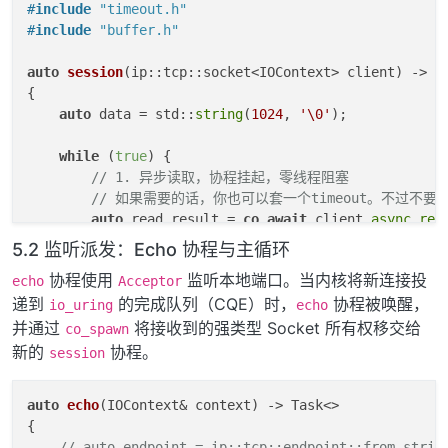
#
include
"timeout.h"
#
include
"buffer.h"
auto
session
(ip::tcp::socket<IOContext> client)
{

auto
 data = std::
string
(
1024
, 
'\0'
);

while
 (
true
) {

// 1. 异步读取，协程挂起，零线程阻塞
// 如果需要的话，你也可以套一个timeout。不过不要忘了
auto
 read_result = 
co_await
 client.
async_rea
if
 (!read_result) {

5.2 监听派发：Echo 协程与主循环
            spdlog::
warn
(
"Failed to read from client
协程使用
监听本地端口。当内核将新连接投
echo
Acceptor
co_return
;

递到
的完成队列（CQE）时，
协程被唤醒，
        }

io_uring
echo
并通过
将接收到的强类型 Socket 所有权移交给
co_spawn
auto
 bytes_read = *read_result;

新的
协程。
session
if
 (bytes_read == 
0
) {

            spdlog::
info
(
"Client {} disconnected"
, c
auto
echo
(IOContext& context)
co_return
;

{

        }

// auto endpoint = ip::tcp::endpoint::from_strin