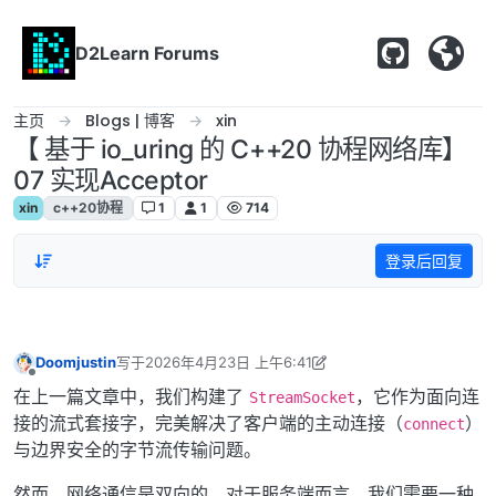
跳转至内容
D2Learn Forums
主页
Blogs | 博客
xin
【 基于 io_uring 的 C++20 协程网络库】
07 实现Acceptor
xin
c++20协程
1
1
714
登录后回复
Doomjustin
写于
2026年4月23日 上午6:41
最后由 Doomjustin 编辑
2026年5月2日 下午2:47
离线
在上一篇文章中，我们构建了
，它作为面向连
StreamSocket
接的流式套接字，完美解决了客户端的主动连接（
）
connect
与边界安全的字节流传输问题。
然而，网络通信是双向的。对于服务端而言，我们需要一种