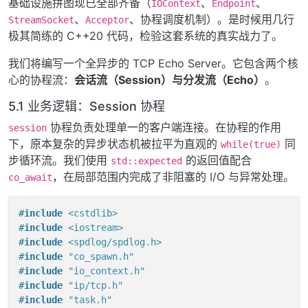
基础设施拼图现已全部齐备（
、
、
IOContext
Endpoint
            handle.
resume
();

、
、协程调度机制）。是时候用几行
StreamSocket
Acceptor
        }

极其简练的 C++20 代码，检验这套系统的真实战力了。
    }

我们将编写一个全异步的 TCP Echo Server。它包含两个核
// ...
心的协程流：
会话流（Session）
与
分发流（Echo）
。
private
:

    Context& context_;

5.1 业务逻辑：Session 协程
int
 fd_;

协程负责处理单一的客户端连接。在协程的作用
session
    endpoint_type* peer_;

下，原本复杂的异步状态机被拉平为直观的
同
socklen_t
 addrlen_; 

while(true)
步循环流。我们使用
的返回值配合
std::expected
// ...
，在局部范围内完成了非阻塞的 I/O 与异常处理。
co_await
#
include
<cstdlib>
#
include
<iostream>
#
include
<spdlog/spdlog.h>
#
include
"co_spawn.h"
#
include
"io_context.h"
#
include
"ip/tcp.h"
#
include
"task.h"