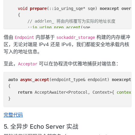
void
prepare
(::io_uring_sqe* sqe)
noexcept
overr
{

// addrlen_ 将由内核覆写为实际的地址长度
        ::
io_uring_prep_accept
(sqe, 

                               fd_, 

借由
内部基于
构建的内存缓冲
Endpoint
sockaddr_storage
                               peer_ ? peer_->
data
()
区，无论对端是 IPv4 还是 IPv6，我们都能安全地承载内核
                               peer_ ? &addrlen_ : 
n
写入的地址信息。
0
);

    }

至此，
可以在协程流中优雅地捕获对端信息：
Acceptor
void
complete
(
int
 result, std::
uint32_t
 flags)
n
{

auto
async_accept
(endpoint_type& endpoint)
noexcept
set_result
(result, flags);

{

return
 AcceptAwaiter<Protocol, Context>{ 
context
// 不要忘了在返回前resize endpoint，虽然在ip:
// 查看ip::BasicEndpoint的resize实现的话
if
 (peer_ && result >= 
0
)

完整代码
            peer_->
resize
(addrlen_);

5. 全异步 Echo Server 实战
if
 (handle_) {

auto
 handle = std::
exchange
(handle_, 
nul