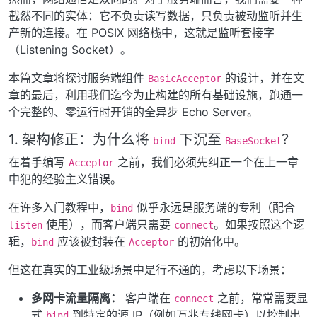
截然不同的实体：它不负责读写数据，只负责被动监听并生
产新的连接。在 POSIX 网络栈中，这就是监听套接字
（Listening Socket）。
本篇文章将探讨服务端组件
的设计，并在文
BasicAcceptor
章的最后，利用我们迄今为止构建的所有基础设施，跑通一
个完整的、零运行时开销的全异步 Echo Server。
1. 架构修正：为什么将
下沉至
？
bind
BaseSocket
在着手编写
之前，我们必须先纠正一个在上一章
Acceptor
中犯的经验主义错误。
在许多入门教程中，
似乎永远是服务端的专利（配合
bind
使用），而客户端只需要
。如果按照这个逻
listen
connect
辑，
应该被封装在
的初始化中。
bind
Acceptor
但这在真实的工业级场景中是行不通的，考虑以下场景：
多网卡流量隔离：
客户端在
之前，常常需要显
connect
式
到特定的源 IP（例如万兆专线网卡）以控制出
bind