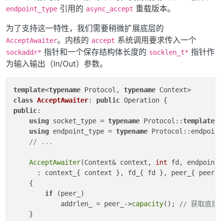
引用的
重载版本。
endpoint_type
async_accept
为了支持这一特性，我们需要稍微扩展底层的
。内核的
系统调用要求传入一个
AcceptAwaiter
accept
指针和一个保存结构体长度的
指针作
sockaddr*
socklen_t*
为输入输出（In/Out）参数。
template
<
typename
 Protocol, 
typename
class
AcceptAwaiter
: 
public
public
:

using
 socket_type = 
typename
 Protocol::
template
 
using
 endpoint_type = 
typename
 Protocol::endpoint
// ...
AcceptAwaiter
(Context& context, 
int
 fd, endpoint
      : context_{ context }, fd_{ fd }, peer_{ peer }
    {

if
 (peer_)

            addrlen_ = peer_->
capacity
(); 
// 获取底
    } 
