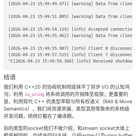
[2026-04-23 15:49:49.471] [warning] Data from client 
// 启动监听协程
[2026-04-23 15:49:51.885] [warning] Data from client 
co_spawn
(context, 
echo
(context));

[2026-04-23 15:49:54.124] [info] Accepted connection 
// 启动 io_uring 事件循环
[2026-04-23 15:49:55.462] [warning] Data from client 
    context.
run
();

[2026-04-23 15:49:55.987] [info] Client 8 disconnecte
return
 EXIT_SUCCESS;

[2026-04-23 15:49:57.515] [info] Client 7 disconnecte
结语
我们利用 C++20 的协程机制彻底抹平了异步 I/O 的认知鸿
沟；利用
将系统调用的开销降至极限；更重要的
io_uring
是，利用现代 C++ 的类型萃取与所有权语义（RAII & Move
Semantics），我们将资源泄漏、类型混用等致命的系统级
并发问题，统统拦截在了编译期。
别的类型的socket我们不做介绍，和stream socket大体上
都是相同的。后续会回归主线，介绍writev以及uring buffer