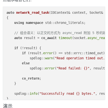
        }

    }

auto
network_read_task
(IOContext& context, Socket& s
{

auto
context
()
noexcept
 -> 
decltype
(std::declval
using
namespace
 std::chrono_literals;

{

return
 inner_operation_.
context
();

// 组合语义：以正交的方式为 async_read 附加 5 秒的
    }

auto
 result = 
co_await
timeout
(socket.
async_read
private
:

if
 (!result) {

    InnerOperation inner_operation_;

if
 (result.
error
() == std::errc::timed_out)

struct
__kernel_timespec
 timeout_{};

            spdlog::
warn
(
"Read operation timed out."
else
    std::coroutine_handle<> handle_{ 
nullptr
 };

            spdlog::
error
(
"Read failed: {}"
, result.
int
 pending_cqes_{ 
2
 }; 
// 提交了 2 个 SQE，必然返回
co_return
;

bool
 is_timed_out_{ 
false
 };

    }

int
 result_{ -ECANCELED };

};

    spdlog::
info
(
"Successfully read {} bytes."
, resu
template
<single_shot_only_operation Operation, 
typen
演示
auto
timeout
(Operation&& awaitable, Duration t)
noex