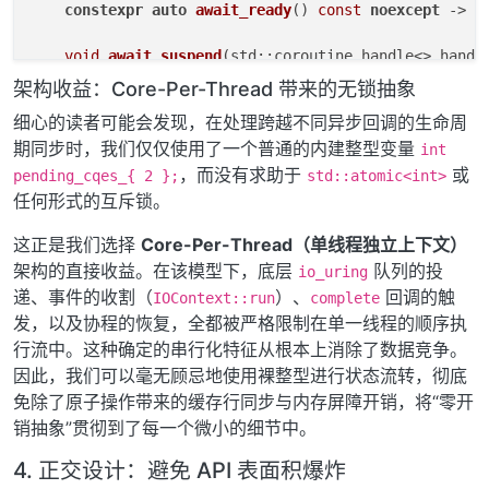
constexpr
auto
await_ready
()
const
noexcept
 -> 
b
void
await_suspend
(std::coroutine_handle<> handl
{

架构收益：Core-Per-Thread 带来的无锁抽象
        handle_ = handle;

细心的读者可能会发现，在处理跨越不同异步回调的生命周
期同步时，我们仅仅使用了一个普通的内建整型变量
auto
* io_sqe = 
context
().
sqe
();

int
auto
* timeout_sqe = 
context
().
sqe
();

，而没有求助于
或
pending_cqes_{ 2 };
std::atomic<int>
任何形式的互斥锁。
// 组装业务 I/O 并设置链式标志
        inner_operation_.
prepare
(io_sqe);

这正是我们选择
Core-Per-Thread（单线程独立上下文）
        io_sqe->flags |= IOSQE_IO_LINK;

架构的直接收益。在该模型下，底层
队列的投
io_uring
        ::
io_uring_sqe_set_data
(io_sqe, 
this
);

递、事件的收割（
）、
回调的触
IOContext::run
complete
发，以及协程的恢复，全都被严格限制在单一线程的顺序执
// 紧跟超时探测请求
行流中。这种确定的串行化特征从根本上消除了数据竞争。
        ::
io_uring_prep_link_timeout
(timeout_sqe, &t
因此，我们可以毫无顾忌地使用裸整型进行状态流转，彻底
        ::
io_uring_sqe_set_data
(timeout_sqe, 
this
);

免除了原子操作带来的缓存行同步与内存屏障开销，将“零开
    }

销抽象”贯彻到了每一个微小的细节中。
auto
await_resume
()
noexcept
 -> std::expected<res
4. 正交设计：避免 API 表面积爆炸
{
