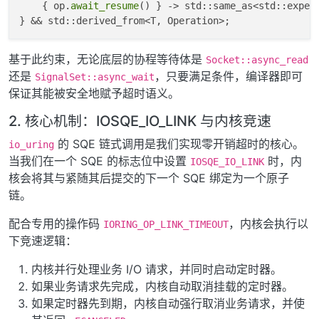
    { op.
await_resume
() } -> std::same_as<std::expec
基于此约束，无论底层的协程等待体是
Socket::async_read
还是
，只要满足条件，编译器即可
SignalSet::async_wait
保证其能被安全地赋予超时语义。
2. 核心机制：IOSQE_IO_LINK 与内核竞速
的 SQE 链式调用是我们实现零开销超时的核心。
io_uring
当我们在一个 SQE 的标志位中设置
时，内
IOSQE_IO_LINK
核会将其与紧随其后提交的下一个 SQE 绑定为一个原子
链。
配合专用的操作码
，内核会执行以
IORING_OP_LINK_TIMEOUT
下竞速逻辑：
内核并行处理业务 I/O 请求，并同时启动定时器。
如果业务请求先完成，内核自动取消挂载的定时器。
如果定时器先到期，内核自动强行取消业务请求，并使