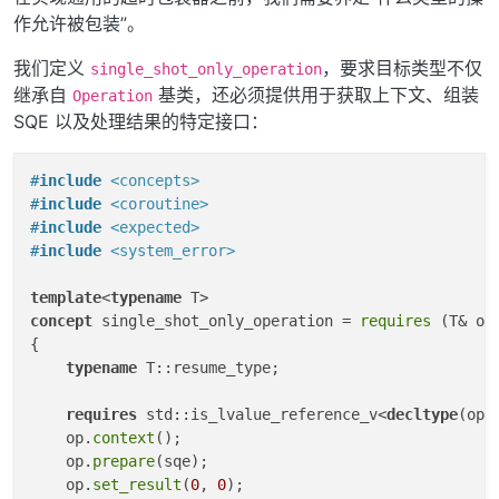
作允许被包装”。
我们定义
，要求目标类型不仅
single_shot_only_operation
继承自
基类，还必须提供用于获取上下文、组装
Operation
SQE 以及处理结果的特定接口：
#
include
<concepts>
#
include
<coroutine>
#
include
<expected>
#
include
<system_error>
template
<
typename
concept
 single_shot_only_operation = 
requires
 (T& op
{

typename
 T::resume_type;

requires
 std::is_lvalue_reference_v<
decltype
(op.
    op.
context
();

    op.
prepare
(sqe);

    op.
set_result
(
0
, 
0
);
