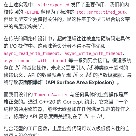
if
 (is_timed_out_)

在上述实现中，
发挥了重要作用，我们将内
std::expected
return
unexpected_system_error
(std::errc:
核传回的
翻译为了标准的
。
-ETIME
std::errc::timed_out
但比类型安全更值得关注的，是这种基于泛型与组合语义带
        inner_operation_.
set_result
(result_, 
0
);

来的高层架构美学。
return
 inner_operation_.
await_resume
();

    }

在传统的网络库设计中，超时逻辑往往被直接硬编码进具体
的 I/O 操作中。这意味着设计者不得不提供诸如
void
set_result
(
int
 result, std::
uint32_t
 flags)
{

、
、
async_read_with_timeout
async_write_with_timeout
if
 (result == -ETIME)

等一系列冗余接口。假设系统
async_connect_with_timeout
N
M
            is_timed_out_ = 
true
;

存在
种基础操作，未来又需要引入
种类似于超时的
N
×
M
else
if
 (result != -ECANCELED)

修饰语义，API 的数量就会呈现
的指数级膨胀，最
            result_ = result;

终导致
表面积爆炸（API Surface Area Explosion）
。
    }

而我们设计的
与任何具体的业务操作是
严
TimeoutAwaiter
void
complete
(
int
 result, std::
uint32_t
 flags)
n
格正交
的。通过 C++20 的 Concept 约束，它充当了一个
{

纯粹的通用修饰器，能够无缝叠加在任何满足规范的操作之
set_result
(result, flags);

N
+
M
上，将库的 API 复杂度完美控制在了
。
if
 (--pending_cqes_ == 
0
) {

结合泛型的工厂函数，上层业务代码可以以极低侵入性的自
auto
 handle = std::
exchange
(handle_, {});
            handle.
resume
();

然语序组合它们：