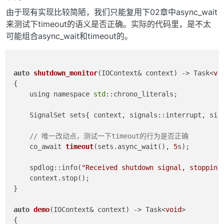
{

由于现有实现比较简陋，我们只能复用下02章中async_wait
return
 TimeoutAwaiter<std::
decay_t
<Operation>>{ 
来测试下timeout的语义是否正确。实际的代码里，是不太
可能组合async_wait和timeout的。
auto
shutdown_monitor
(IOContext& context)
 -> Task<
vo
{

    using namespace 
std
::chrono_literals;

    SignalSet sets{ context, signals::interrupt, sig
// 唯一改动点，测试一下timeout的行为是否正确
    co_await 
timeout
(sets.async_wait(), 
5
s)
;

    spdlog::info(
"Received shutdown signal, stopping
    context.stop();

}

auto
demo
(IOContext& context)
 -> Task<
void
>

{
