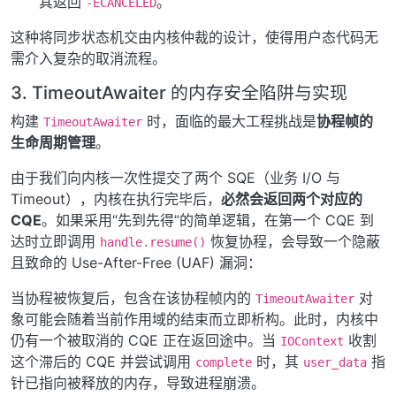
其返回
。
-ECANCELED
这种将同步状态机交由内核仲裁的设计，使得用户态代码无
需介入复杂的取消流程。
3. TimeoutAwaiter 的内存安全陷阱与实现
构建
时，面临的最大工程挑战是
协程帧的
TimeoutAwaiter
生命周期管理
。
由于我们向内核一次性提交了两个 SQE（业务 I/O 与
Timeout），内核在执行完毕后，
必然会返回两个对应的
CQE
。如果采用“先到先得”的简单逻辑，在第一个 CQE 到
达时立即调用
恢复协程，会导致一个隐蔽
handle.resume()
且致命的 Use-After-Free (UAF) 漏洞：
当协程被恢复后，包含在该协程帧内的
对
TimeoutAwaiter
象可能会随着当前作用域的结束而立即析构。此时，内核中
仍有一个被取消的 CQE 正在返回途中。当
收割
IOContext
这个滞后的 CQE 并尝试调用
时，其
指
complete
user_data
针已指向被释放的内存，导致进程崩溃。