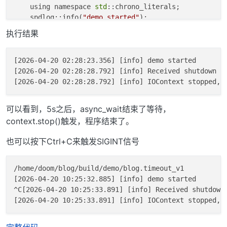
    using namespace 
std
::chrono_literals;

    spdlog::info(
"demo started"
);    

执行结果
// 模拟一些持续的异步工作，直到接收到退出信号
while
 (
true
) 

        co_await 
sleep_for
(context, 
1
s)
;

[2026-04-20 02:28:23.356] [info] demo started

[2026-04-20 02:28:28.792] [info] Received shutdown si
    spdlog::info(
"demo completed"
);

}

可以看到，5s之后，async_wait结束了等待，
int
main
(
int
 argc, 
char
* argv[])
context.stop()触发，程序结束了。
{

    IOContext context{};

也可以按下Ctrl+C来触发SIGINT信号
    co_spawn(context, demo(context));

    co_spawn(context, shutdown_monitor(context));

/home/doom/blog/build/demo/blog.timeout_v1

[2026-04-20 10:25:32.885] [info] demo started

    context.run();

^C[2026-04-20 10:25:33.891] [info] Received shutdown 
    spdlog::info(
"IOContext stopped, exiting..."
);
