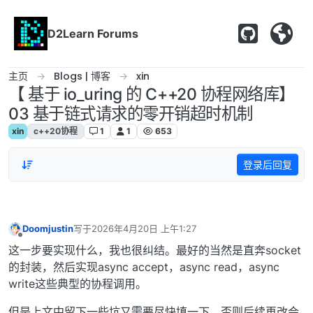
跳转至内容
D2Learn Forums
主页
Blogs | 博客
xin
【 基于 io_uring 的 C++20 协程网络库】
03 基于链式请求的零开销超时机制
xin
c++20协程
1
1
653
登录后回复
Doomjustin
写于
2026年4月20日 上午1:27
最后由 编辑
离线
这一步要实现什么，我也很纠结。最好的当然是直奔socket
的封装，然后实现async accept，async read，async
write这些典型的协程调用。
但是上文中留下一些坑又需要尽快填一下，否则后续再改会