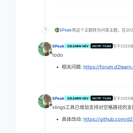
SPeak
将这个主题转为问答主题，在
20
SPeak
写于
2025
D2LEARN-DEV
MCPP-TEAM
最后由 SPe
todo
离线
相关问题:
https://forum.d2learn
SPeak
写于
2025
D2LEARN-DEV
MCPP-TEAM
最后由 编
xlings工具已增加支持对空格路径的支
离线
具体改动:
https://github.com/