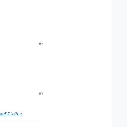
#2
#3
8ae90fa7ac