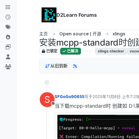
跳转至内容
D2Learn Forums
主页
Open source | 开源
xlings
安装mcpp-standar
已锁定
已解决
xlings
xlings checker
vsco
从旧到新
S
SFGoGo90855
写于
2025年11月8日 上午7:25
最后由 SPeak 编辑
2025年11
当下载mcpp-standard时 创建如 
离线