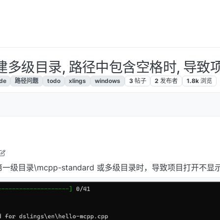
d时创建多级目录, 路径中包含空格时, 
de
路径问题
todo
xlings
windows
3
帖子
2
发布者
1.8k
浏览
月8日 下午3:28
D:\第一级目录\mcpp-standard 或多级目录时，导致项目打开不