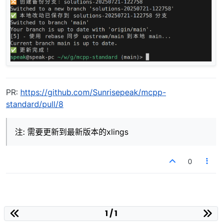
PR:
https://github.com/Sunrisepeak/mcpp-
standard/pull/8
注: 需要更新到最新版本的xlings
0
1 / 1