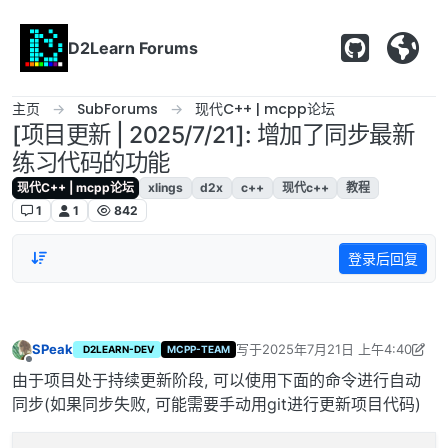
跳转至内容
D2Learn Forums
主页
SubForums
现代C++ | mcpp论坛
[项目更新 | 2025/7/21]: 增加了同步最新
练习代码的功能
现代C++ | mcpp论坛
xlings
d2x
c++
现代c++
教程
1
1
842
登录后回复
SPeak
写于
2025年7月21日 上午4:40
D2LEARN-DEV
MCPP-TEAM
最后由 SPeak 编辑
2025年7月21日 
离线
由于项目处于持续更新阶段, 可以使用下面的命令进行自动
同步(如果同步失败, 可能需要手动用git进行更新项目代码)