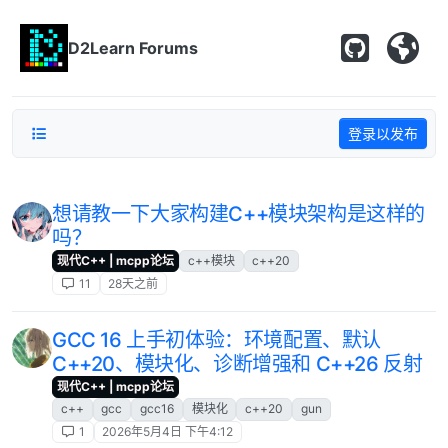
跳转至内容
D2Learn Forums
登录以发布
想请教一下大家构建C++模块架构是这样的
吗？
现代C++ | mcpp论坛
c++模块
c++20
11
28天之前
GCC 16 上手初体验：环境配置、默认
C++20、模块化、诊断增强和 C++26 反射
现代C++ | mcpp论坛
c++
gcc
gcc16
模块化
c++20
gun
1
2026年5月4日 下午4:12