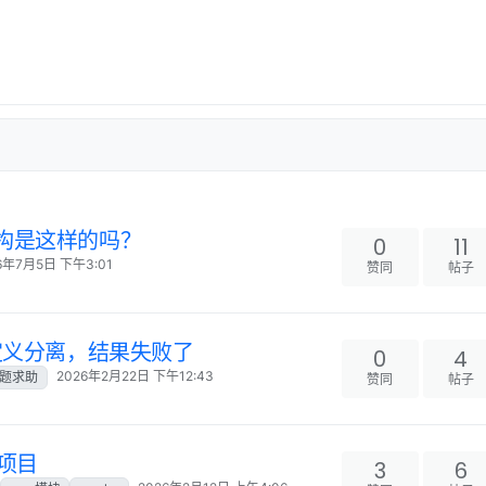
构是这样的吗？
0
11
6年7月5日 下午3:01
赞同
帖子
与定义分离，结果失败了
0
4
2026年2月22日 下午12:43
题求助
赞同
帖子
e项目
3
6