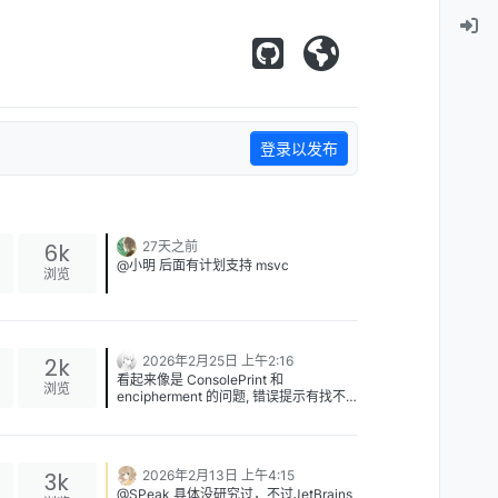
登录以发布
6k
27天之前
@小明 后面有计划支持 msvc
浏览
2k
2026年2月25日 上午2:16
看起来像是 ConsolePrint 和
浏览
encipherment 的问题, 错误提示有找不
到模块 ConsolePrint 以及
encipherment 不是个命名空间.
我没有用过这个库, 不确定是不是需要额
外配置, 可以先替换成 std::println 试试?
3k
2026年2月13日 上午4:15
@SPeak 具体没研究过，不过JetBrains