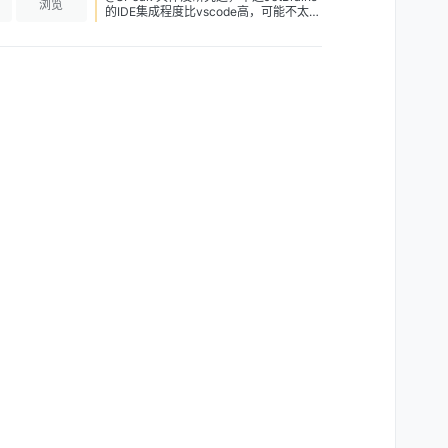
浏览
的IDE集成程度比vscode高，可能不太能
通过命令或者修改配置文件的方式来修
改。如果有朋友有相关了解的可以贴在这
里。