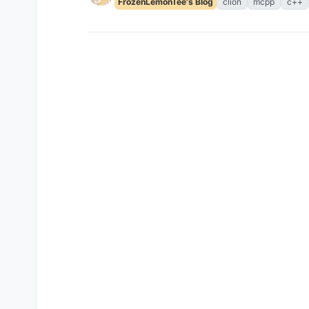
FrozenLemonTee's Blog
clion
mcpp
c++