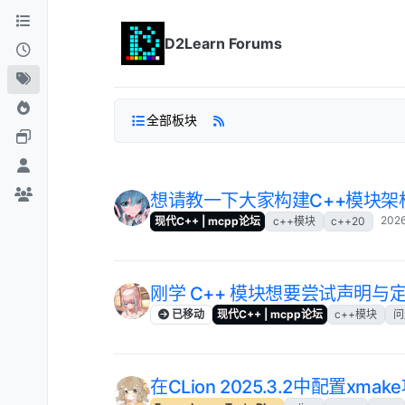
跳转至内容
D2Learn Forums
全部板块
想请教一下大家构建C++模块架
202
现代C++ | mcpp论坛
c++模块
c++20
刚学 C++ 模块想要尝试声明
已移动
现代C++ | mcpp论坛
c++模块
问
在CLion 2025.3.2中配置xmak