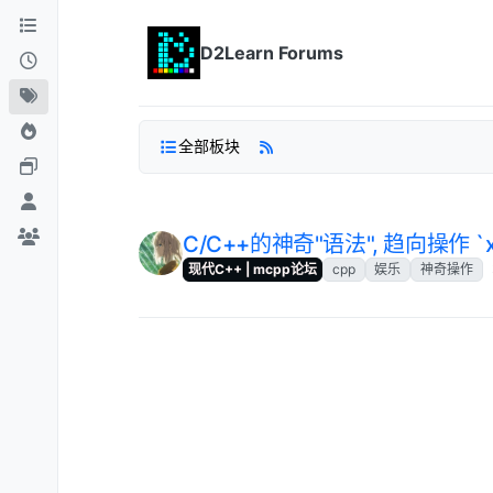
跳转至内容
D2Learn Forums
全部板块
C/C++的神奇"语法", 趋向操作 `x 
现代C++ | mcpp论坛
cpp
娱乐
神奇操作