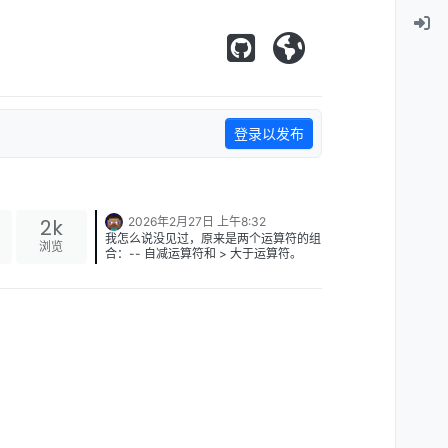
登录以发布
2k
2026年2月27日 上午8:32
我怎么说没见过，原来是两个运算符的组
浏览
合：-- 自减运算符和 > 大于运算符。
先判断 x 是否大于0，若成立则 x 自减。
这样 x 就会像 0 趋近，直到不大于 0。这
种写法其实就是 (x--) > 0……