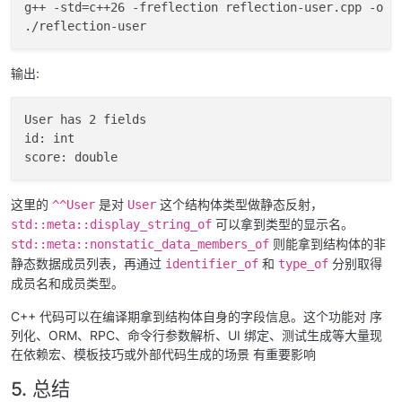
g++ -std=c++26 -freflection reflection-user.cpp -o re
    );

return
 std::meta::
identifier_of
(fields[index]);

}

输出:
consteval
 std::string_view 
field_type
(std::
size_t
 in
auto
 fields = std::meta::
nonstatic_data_members_
User has 2 fields

        ^^User,

id: int

        std::meta::access_context::
unchecked
()

    );

return
 std::meta::
display_string_of
(std::meta::
t
}

这里的
是对
这个结构体类型做静态反射，
^^User
User
可以拿到类型的显示名。
std::meta::display_string_of
int
main
()
{

则能拿到结构体的非
std::meta::nonstatic_data_members_of
constexpr
auto
 type_name = std::meta::
display_st
静态数据成员列表，再通过
和
分别取得
identifier_of
type_of
成员名和成员类型。
    std::cout << type_name << 
" has "
 << 
field_count
    std::cout << 
field_name
(
0
) << 
": "
 << 
field_type
C++ 代码可以在编译期拿到结构体自身的字段信息。这个功能对 序
    std::cout << 
field_name
(
1
) << 
": "
 << 
field_type
列化、ORM、RPC、命令行参数解析、UI 绑定、测试生成等大量现
在依赖宏、模板技巧或外部代码生成的场景 有重要影响
5. 总结