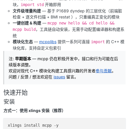
块，
开箱即用
import std
文件级增量构建
— 基于 P1689 dyndep 的三层优化（前端脏
检查 + 逐文件扫描 + BMI restat ），只重编真正变化的模块
一键创建 & 构建
—
mcpp new hello && cd hello &&
，工具链自动安装，无需手动配置编译器和构建系
mcpp build
统
模块化生态
—
mcpplibs
提供一系列可直接
的 C++ 模
import
块化库，支持自定义包索引
注:
早期版本
— mcpp 仍在积极开发中，接口和行为可能在后
续版本调整。
欢迎对现代 C++ 模块化构建工具感兴趣的开发者
参与贡献
。
问题 / 反馈 / 想法欢迎在
issues
留言。
快速开始
安装
方式一：使用 xlings 安装（推荐）