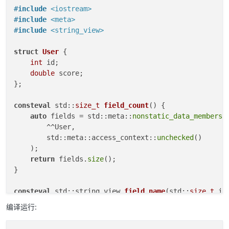
#
include
<iostream>
#
include
<meta>
#
include
<string_view>
struct
User
 {

int
 id;

double
 score;

};

consteval
 std::
size_t
field_count
()
{

auto
 fields = std::meta::
nonstatic_data_members_
        ^^User,

        std::meta::access_context::
unchecked
()

    );

return
 fields.
size
();

}

consteval
 std::string_view 
field_name
(std::
size_t
 in
auto
 fields = std::meta::
nonstatic_data_members_
编译运行:
        ^^User,

        std::meta::access_context::
unchecked
()
