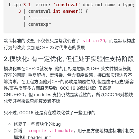
t.cpp:
3
:
1
: error: 
'consteval'
 does 
not
 name a type; 
3
 | 
consteval
int
answer
()
{

      | ^~~~~~~~~

      | 
constexpr
默认标准的改变, 不仅仅只是帮我们省了
，而是默认构建
-std=c++20
行为的改变 会加速C++ 2x时代生态的发展
2.模块化: 有一定优化, 但任处于实验性支持阶段
模块化早在C++20就发布, 他的目标是想解决 C++ 头文件模型长期
存在的问题: 重复解析、宏污染、包含顺序敏感、接口和实现边界不
够清晰。在工程方面他对C++的影响是颠覆性的, 但是由于历史/兼容
性/复杂度等多方面原因导致, GCC 16 的默认标准虽然是
GNU++20，但 modules 支持仍然是实验性的，所以GCC 16对模块
化爱好者来说只能算波澜不惊
只不过, GCC16 还是有在模块化做了一些工作的
修复了一些模块化的bug
新增
，用于更方便地构建标准库相关
--compile-std-module
模块和 header unit