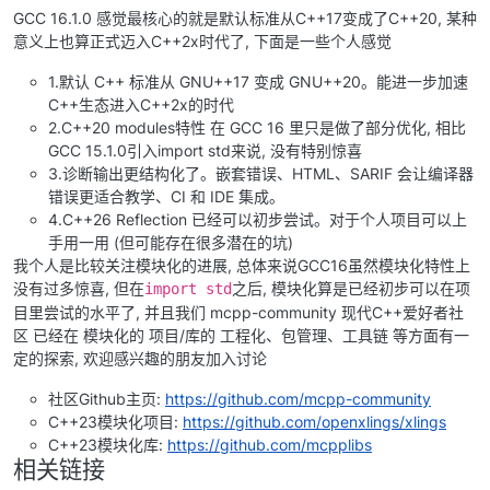
GCC 16.1.0 感觉最核心的就是默认标准从C++17变成了C++20, 某种
意义上也算正式迈入C++2x时代了, 下面是一些个人感觉
1.默认 C++ 标准从 GNU++17 变成 GNU++20。能进一步加速
C++生态进入C++2x的时代
2.C++20 modules特性 在 GCC 16 里只是做了部分优化, 相比
GCC 15.1.0引入import std来说, 没有特别惊喜
3.诊断输出更结构化了。嵌套错误、HTML、SARIF 会让编译器
错误更适合教学、CI 和 IDE 集成。
4.C++26 Reflection 已经可以初步尝试。对于个人项目可以上
手用一用 (但可能存在很多潜在的坑)
我个人是比较关注模块化的进展, 总体来说GCC16虽然模块化特性上
没有过多惊喜, 但在
之后, 模块化算是已经初步可以在项
import std
目里尝试的水平了, 并且我们 mcpp-community 现代C++爱好者社
区 已经在 模块化的 项目/库的 工程化、包管理、工具链 等方面有一
定的探索, 欢迎感兴趣的朋友加入讨论
社区Github主页:
https://github.com/mcpp-community
C++23模块化项目:
https://github.com/openxlings/xlings
C++23模块化库:
https://github.com/mcpplibs
相关链接