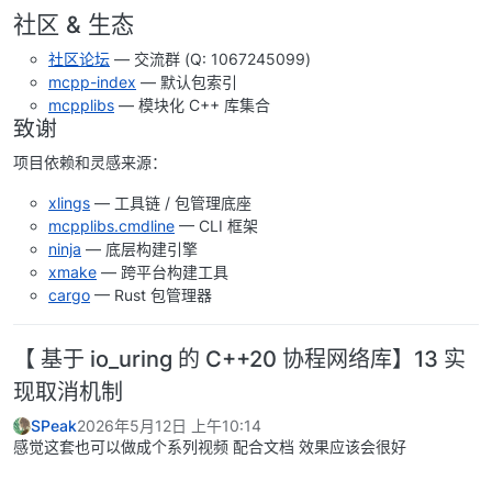
社区 & 生态
社区论坛
— 交流群 (Q: 1067245099)
mcpp-index
— 默认包索引
mcpplibs
— 模块化 C++ 库集合
致谢
项目依赖和灵感来源：
xlings
— 工具链 / 包管理底座
mcpplibs.cmdline
— CLI 框架
ninja
— 底层构建引擎
xmake
— 跨平台构建工具
cargo
— Rust 包管理器
【 基于 io_uring 的 C++20 协程网络库】13 实
现取消机制
SPeak
2026年5月12日 上午10:14
感觉这套也可以做成个系列视频 配合文档 效果应该会很好