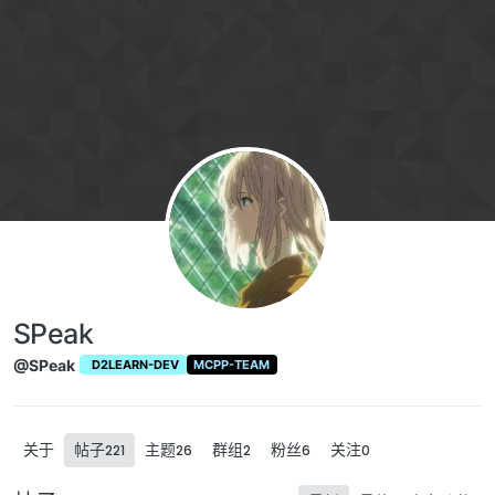
跳转至内容
SPeak
@SPeak
D2LEARN-DEV
MCPP-TEAM
关于
帖子
主题
群组
粉丝
关注
221
26
2
6
0