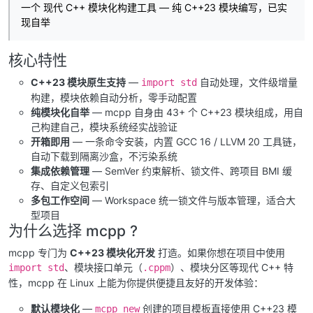
一个 现代 C++ 模块化构建工具 — 纯 C++23 模块编写，已实
现自举
核心特性
C++23 模块原生支持
—
自动处理，文件级增量
import std
构建，模块依赖自动分析，零手动配置
纯模块化自举
— mcpp 自身由 43+ 个 C++23 模块组成，用自
己构建自己，模块系统经实战验证
开箱即用
— 一条命令安装，内置 GCC 16 / LLVM 20 工具链，
自动下载到隔离沙盒，不污染系统
集成依赖管理
— SemVer 约束解析、锁文件、跨项目 BMI 缓
存、自定义包索引
多包工作空间
— Workspace 统一锁文件与版本管理，适合大
型项目
为什么选择 mcpp ?
mcpp 专门为
C++23 模块化开发
打造。如果你想在项目中使用
、模块接口单元（
）、模块分区等现代 C++ 特
import std
.cppm
性，mcpp 在 Linux 上能为你提供便捷且友好的开发体验：
默认模块化
—
创建的项目模板直接使用 C++23 模
mcpp new