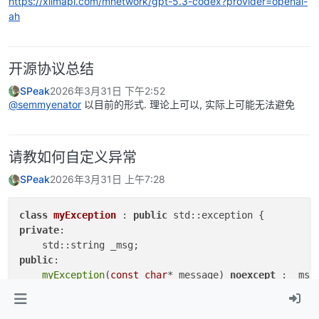
https://xllmapi.com/mnetwork/gpt-5.3-codex?provider=openai-
ah
开源协议总结
SPeak
2026年3月31日 下午2:52
@semmyenator
以目前的形式. 理论上可以, 实际上可能无法避免
请教如何自定义异常
SPeak
2026年3月31日 上午7:28
class
myException
 : 
public
private
:

public
:

myException
(
const
char
* message) 
noexcept
 : _msg(
const
char
* 
what
()
const
noexcept
override
{
