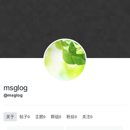
跳转至内容
msglog
@msglog
关于
帖子
主题
群组
粉丝
关注
0
0
0
0
0