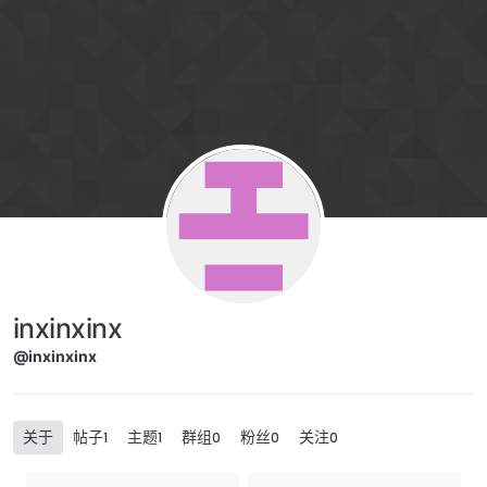
跳转至内容
inxinxinx
@inxinxinx
关于
帖子
主题
群组
粉丝
关注
1
1
0
0
0