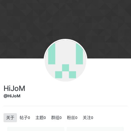
跳转至内容
HiJoM
@HiJoM
关于
帖子
主题
群组
粉丝
关注
0
0
0
0
0