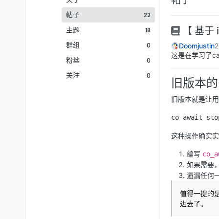
帖子
22
主题
【 基于 
18
群组
0
Doomjustin
这是在学习了c
粉丝
0
关注
0
旧版本的
旧版本就是让用户
这种操作确实实
编写
co_a
如果需要
遗漏任何
值得一提的
进去了。