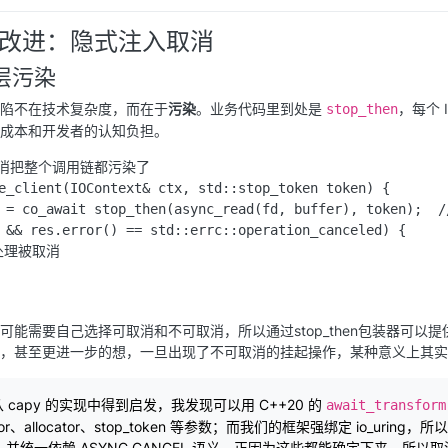
改进：隐式注入取消
层污染
陷不在技术复杂度，而在于
污染
。业务代码里到处是
，每个 
stop_then
成本和开发者的认知负担。
取消把整个调用链都污染了

e_client(IOContext& ctx, std::stop_token token) {

s = co_await stop_then(async_read(fd, buffer), token); 
 && res.error() == std::errc::operation_canceled) {

 处理被取消

可能需要自己选择可取消和不可取消，所以通过stop_then包装器可
，甚至更进一步的想，一旦出现了不可取消的挂起操作，某种意义上其实
 capy 的实现中得到启发，我发现可以用 C++20 的
await_transform
tor、allocator、stop_token 等参数；而我们的框架强绑定 io_uring，所
oken，并统一依赖 ASYNC_CANCEL 语义。正因为这些都能确定下来，