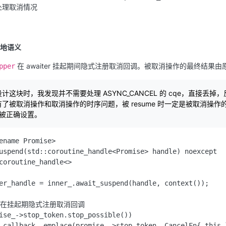
 处理取消情况

地语义
在 awaiter 挂起期间隐式注册取消回调。被取消操作的最终结果由原操作
pper
计这块时，我发现并不需要处理 ASYNC_CANCEL 的 cqe，直接
了被取消操作和取消操作的时序问题，被 resume 时一定是被取消操
t会被正确设置。
ename Promise>

uspend(std::coroutine_handle<Promise> handle) noexcept

coroutine_handle<>

er_handle = inner_.await_suspend(handle, context());

心：在挂起期隐式注册取消回调

ise_->stop_token.stop_possible())

_callback_.emplace(promise_->stop_token, CancelFn{ this }