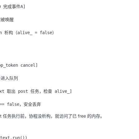
O 完成事件A]

程被唤醒

en 析构（alive_ = false）

_token cancel]

务进入队列

text 取出 post 任务，检查 alive_]

st 任务执行前，协程没析构，就访问了已 free 的内存。
ext.run())
