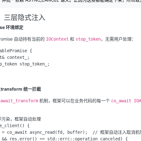
：三层隐式注入
se 环境绑定
romise 自动持有当前的
和
，无需用户处理：
IOContext
stop_token
ablePromise {

t& context_;

p_token stop_token_;

transform 统一拦截
的
机制，框架可以在业务代码的每一个
await_transform
co_await IO
零污染，框架自动处理

e_client() {

s = co_await async_read(fd, buffer);  // 框架自动注入取消机
 && res.error() == std::errc::operation_canceled) {
