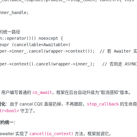
nner_handle;

的统一路径

n::operator()() noexcept {

expr (cancellable<Awaitable>)

pper->inner_.cancel(wrapper->context());  // 若 Awaite
per->context().cancel(wrapper->inner_);   // 否则走 ASYNC_
：用户编写普通的
，框架在后台自动升级为"取消感知"版本。
co_await
简化
：由于 cancel CQE 直接扔掉，不再跟踪，
的生命周期
stop_callback
守卫了。
tr<bool>
 契约统一
：
awaiter 实现了
方法，框架就调它。
cancel(io_context)