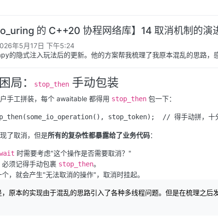
io_uring 的 C++20 协程网络库】14 取消机
2026年5月17日 下午5:24
apy的隐式注入玩法后的更新。他的方案帮我梳理了我原本混乱的思路，
困局：
手动包装
stop_then
手工拼装，每个 awaitable 都得用
包一下：
stop_then
现了取消，但是
所有的复杂性都暴露给了业务代码
：
时需要考虑"这个操作是否需要取消？"
wait
，必须记得手动包裹
。
stop_then
一个，就会产生"无法取消的操作"，取消时挂起。
是，原本的实现由于混乱的思路引入了各种多线程问题。但是在梳理之后