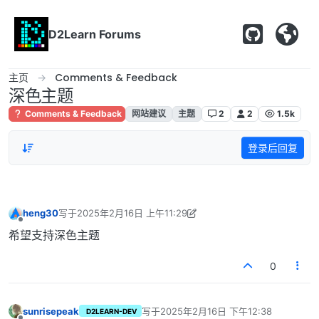
跳转至内容
D2Learn Forums
主页
Comments & Feedback
深色主题
Comments & Feedback
网站建议
主题
2
2
1.5k
登录后回复
heng30
写于
2025年2月16日 上午11:29
最后由 heng30 编辑
2025年2月16日 下午7:29
离线
希望支持深色主题
0
sunrisepeak
写于
2025年2月16日 下午12:38
D2LEARN-DEV
最后由 编辑