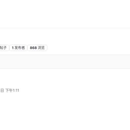
帖子
1
发布者
868
浏览
日 下午1:11