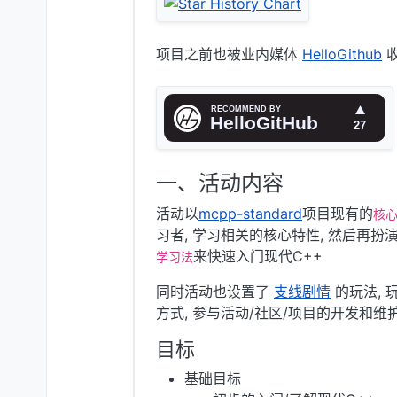
项目之前也被业内媒体
HelloGithub
收
一、活动内容
活动以
mcpp-standard
项目现有的
核
习者, 学习相关的核心特性, 然后再
来快速入门现代C++
学习法
同时活动也设置了
支线剧情
的玩法, 
方式, 参与活动/社区/项目的开发和维
目标
基础目标