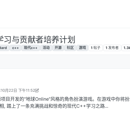
坛
p项目学习与贡献者培养计划
dard
c++
现代c++
活动
开源
社区
游戏
1
帖子
1
发布者
1.3
年10月22日 下午11:52
ak 编辑
2025年10月23日 上午8:02
项目开发的"地球Online"风格的角色扮演游戏。在游戏中你将扮
相, 踏上了一条充满挑战和惊奇的现代C++学习之路...