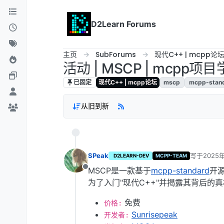
跳转至内容
D2Learn Forums
主页
SubForums
现代C++ | mcpp论
活动 | MSCP | mcp
已固定
现代C++ | mcpp论坛
mscp
mcpp-stan
从旧到新
SPeak
写于
2025
D2LEARN-DEV
MCPP-TEAM
最后由 SPe
MSCP是一款基于
mcpp-standard
开源
离线
为了入门"现代C++"并揭露其背后的真
免费
价格:
Sunrisepeak
开发者: