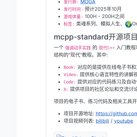
MOGA
发行商:
预计2025年10月
发行时间:
100H - 200H之间
游戏体量:
类魂系列、模拟人生、
O
标签:
mcpp-standard开源项
一个
的
入门教程项目
强调动手实践
现代C++
结构的"现代"教程。其中:
对应的是提供在线电子书和
Book:
提供核心语言特性的讲解
Video:
提供对应的代码练习及自动
Code:
提供项目的社区论坛和交流讨
X:
项目的电子书、练习代码及相关工具开源在Git
项目开源地址:
https://github.c
项目视频列表:
bilibili
/
youtube