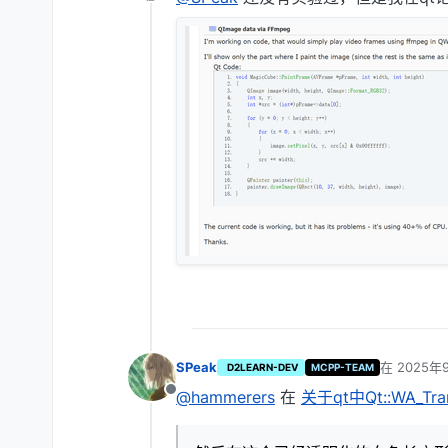
离线
SPeak
在
2025年
D2LEARN-DEV
MCPP-TEAM
最后由 编
@hammerers
在
关于qt中Qt::WA_Tr
离线