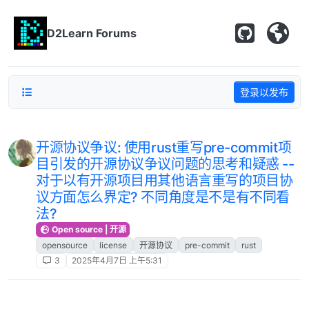
跳转至内容
D2Learn Forums
登录以发布
开源协议争议: 使用rust重写pre-commit项
目引发的开源协议争议问题的思考和疑惑 --
对于以有开源项目用其他语言重写的项目协
议方面怎么界定? 不同角度是不是有不同看
法?
Open source | 开源
opensource
license
开源协议
pre-commit
rust
3
2025年4月7日 上午5:31