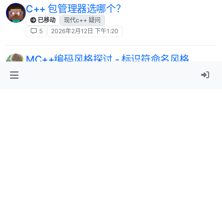
C++ 包管理器选哪个？
已移动
现代c++ 疑问
5
2026年2月12日 下午1:20
MC++编码风格探讨 - 标识符命名风格
cpp
现代c++
编码风格
mcpp-style-ref
6
2026年2月11日 下午12:29
mcpp-sytle-ref: 现代C++编码/项目风格参
考 | Modern/Module C++ Style Reference
编码风格
mcpp
c++23
模块化
3
2026年2月10日 下午1:31
[windows系统][环境配置]: d2mcpp项目,
H
配置完环境，打开是英文的, 如何配置中文?
已锁定
已解决
xlings
windows
环境配置
新手
3
2026年2月7日 上午10:51