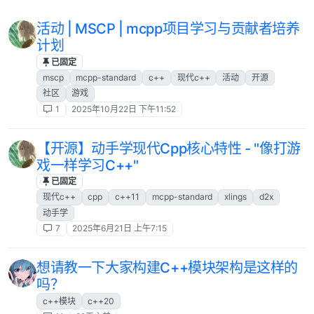
活动 | MSCP | mcpp项目学习与贡献者培养
计划
已固定
mscp
mcpp-standard
c++
现代c++
活动
开源
社区
游戏
1
2025年10月22日 下午11:52
【开源】动手学现代Cpp核心特性 - "像打游
戏一样学习C++"
已固定
现代c++
cpp
c++11
mcpp-standard
xlings
d2x
动手学
7
2025年6月21日 上午7:15
想请教一下大家构建C++模块架构是这样的
吗？
c++模块
c++20